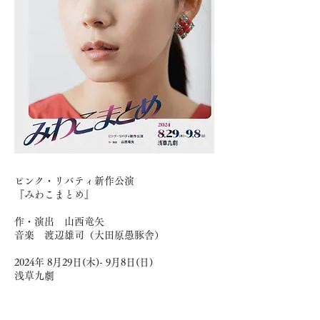
ピンク・リバティ新作公演
『みわこまとめ』
作・演出 山西竜矢
音楽 渡辺雄司（大田原愚豚舎）
2024年 8月29日(木)- 9月8日(日)
浅草九劇
大西礼芳
三河悠冴