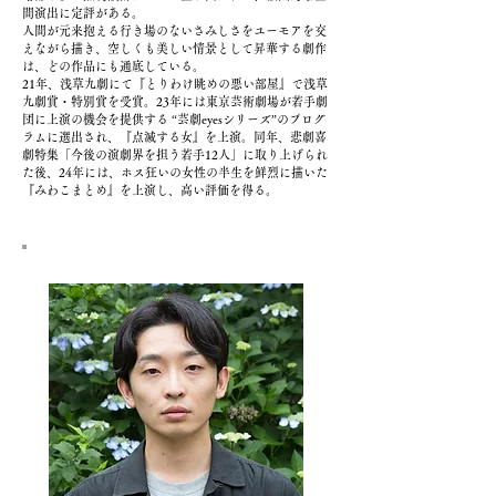
間演出に定評がある。
人間が元来抱える行き場のないさみしさをユーモアを交
えながら描き、空しくも美しい情景として昇華する劇作
は、どの作品にも通底している。
21年、浅草九劇にて『とりわけ眺めの悪い部屋』で浅草
九劇賞・特別賞を受賞。23年には東京芸術劇場が若手劇
団に上演の機会を提供する “芸劇eyesシリーズ”のプログ
ラムに選出され、『点滅する女』を上演。同年、悲劇喜
劇特集「今後の演劇界を担う若手12人」に取り上げられ
た後、24年には、ホス狂いの女性の半生を鮮烈に描いた
『みわこまとめ』を上演し、高い評価を得る。