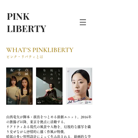
PINK
LIBERTY
WHAT'S PINKLIBERTY
ピンク・リバティとは
山西竜矢が脚本・演出をつとめる演劇ユニット。2016年
の旗揚げ以降、東京を拠点に活動する。
リアリティある現代の風景や人物を、幻視的な描写を織
り交ぜながら抒情的に描く作風が特徴。
暗部の多い照明設計によって生み出される、絵画的な空